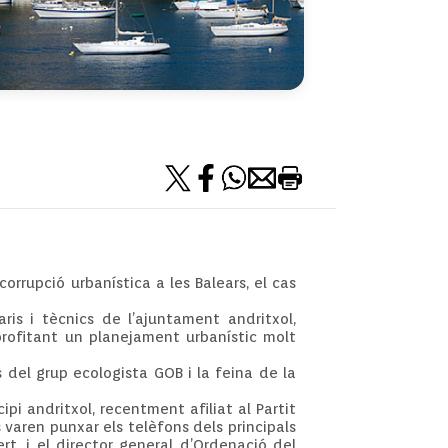
rrupció urbanística a les Balears, el cas
is i tècnics de l’ajuntament andritxol,
profitant un planejament urbanístic molt
del grup ecologista GOB i la feina de la
i andritxol, recentment afiliat al Partit
 varen punxar els telèfons dels principals
t, i el director general d’Ordenació del