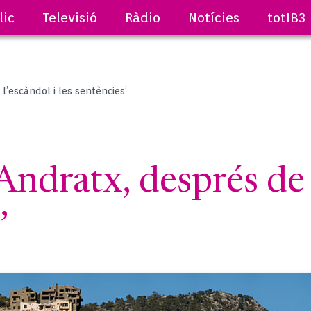
lic
Televisió
Ràdio
Notícies
totIB3
l’escàndol i les sentències’
dratx, després de l
’