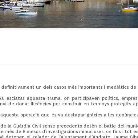
efinitivament un dels casos més importants i mediàtics de co
esclatar aquesta trama, on participaven polítics, empresar
nvi de donar llicències per construir en terrenys protegits a
’aquesta operació que es va destapar gràcies a les denúncies 
e la Guàrdia Civil sense precedents detén el batle del municip
e més de 6 mesos d’investigacions minucioses, on fins i tot es
é detenen el zelador de l’ajuntament d’Andratx, Jaume Giber