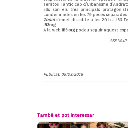
Territori i antic cap d’Urbanisme d’Andra
Ells són els tres principals protagoni
condemnades en les 79 peces separades 
Zoom
s’emet dissabte a les 20 h a IB3 T
IB3org
.
A la web
IB3.org
podeu seguir aquest espai 
8553647
Publicat: 09/03/2018
També et pot interessar