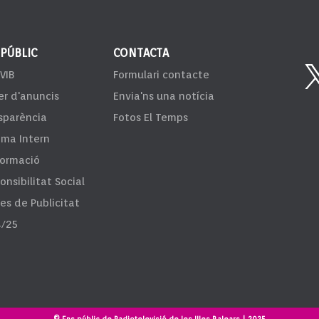
 PÚBLIC
CONTACTA
VIB
Formulari contacte
er d'anuncis
Envia'ns una notícia
sparència
Fotos El Temps
ema Intern
formació
onsibilitat Social
fes de Publicitat
/25
© Ens públic de Radiotelevisió de les Illes Balears | 2025