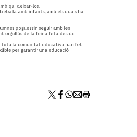
amb qui deixar-los.
treballa amb infants, amb els quals ha
alumnes poguessin seguir amb les
ent orgullós de la feina feta des de
n tota la comunitat educativa han fet
ndible per garantir una educació