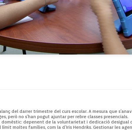
t balanç del darrer trimestre del curs escolar. A mesura que s’an
ges, però no s’han pogut ajuntar per rebre classes presencials.
 domèstic: depenent de la voluntarietat i dedicació desigual d
 límit moltes famílies, com la d’Iris
Hendriks
. Gestionar les age