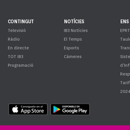
CONTINGUT
NOTÍCIES
ENS
Televisió
IB3 Notícies
EPRT
Ràdio
El Temps
Taul
En directe
Esports
Tran
TOT IB3
Càmeres
Sist
Programació
d'In
Resp
Tari
2024