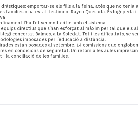
àstiques: emportar-se els fills a la feina, atès que no tenia 
s famílies n’ha estat testimoni
Rayco
Quesada. És logopeda i 
eva
nfinament l’ha fet ser molt crític amb el sistema.
 equips directius que s’han esforçat al màxim per tal que els 
l•legi
concertat Balmes, a La Soledat. Tot i les dificultats, se s
todologies imposades per l’educació a distància.
mirades estan posades al setembre. 14 comissions que englobe
tres en condicions de seguretat. Un retorn a les aules impresci
 i la conciliació de les famílies.