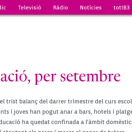
lic
Televisió
Ràdio
Notícies
totIB3
ció, per setembre
 el trist balanç del darrer trimestre del curs esc
nts i joves han pogut anar a bars, hotels i platg
'educació ha quedat confinada a l'àmbit domèstic