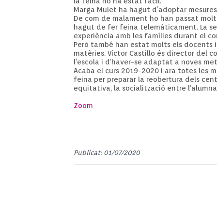
la feina no ha estat fàcil.
Marga Mulet ha hagut d’adoptar mesures dr
De com de malament ho han passat molte
hagut de fer feina telemàticament. La s
experiència amb les famílies durant el co
Però també han estat molts els docents i
matèries. Víctor Castillo és director del
co
l’escola i d’haver-se adaptat a noves me
Acaba el curs 2019-2020 i ara totes les 
feina per preparar la reobertura dels cen
equitativa, la socialització entre l’alumnat
Zoom
Publicat: 01/07/2020