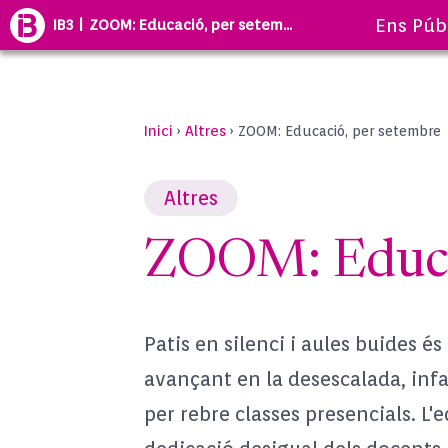
Ens Púb
IB3 | ZOOM: Educació, per setem...
Inici
Altres
›
›
ZOOM: Educació, per setembre
Altres
ZOOM: Educa
Patis en silenci i aules buides és
avançant en la desescalada, infa
per rebre classes presencials. L