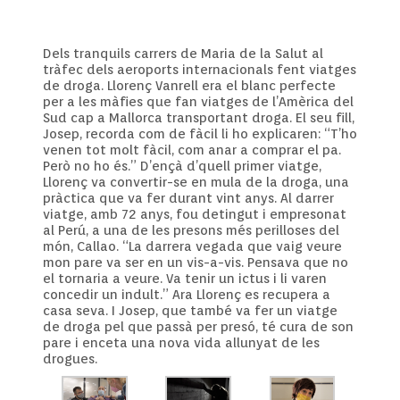
Dels tranquils carrers de Maria de la Salut al
tràfec dels aeroports internacionals fent viatges
de droga. Llorenç Vanrell era el blanc perfecte
per a les màfies que fan viatges de l’Amèrica del
Sud cap a Mallorca transportant droga. El seu fill,
Josep, recorda com de fàcil li ho explicaren: “T’ho
venen tot molt fàcil, com anar a comprar el pa.
Però no ho és.” D’ençà d’quell primer viatge,
Llorenç va convertir-se en mula de la droga, una
pràctica que va fer durant vint anys. Al darrer
viatge, amb 72 anys, fou detingut i empresonat
al Perú, a una de les presons més perilloses del
món, Callao. “La darrera vegada que vaig veure
mon pare va ser en un vis-a-vis. Pensava que no
el tornaria a veure. Va tenir un ictus i li varen
concedir un indult.” Ara Llorenç es recupera a
casa seva. I Josep, que també va fer un viatge
de droga pel que passà per presó, té cura de son
pare i enceta una nova vida allunyat de les
drogues.