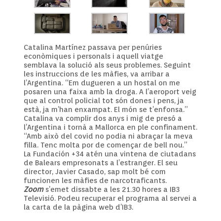
Catalina Martínez passava per penúries
econòmiques i personals i aquell viatge
semblava la solució als seus problemes. Seguint
les instruccions de les màfies, va arribar a
l’Argentina. “Em dugueren a un hostal on me
posaren una faixa amb la droga. A l’aeroport veig
que al control policial tot són dones i pens, ja
està, ja m’han enxampat. El món se t’enfonsa.”
Catalina va complir dos anys i mig de presó a
l’Argentina i tornà a Mallorca en ple confinament.
“Amb això del covid no podia ni abraçar la meva
filla. Tenc molta por de començar de bell nou.”
La Fundación +34 atén una vintena de ciutadans
de Balears empresonats a l’estranger. El seu
director, Javier Casado, sap molt bé com
funcionen les màfies de narcotraficants.
Zoom
s’emet dissabte a les 21.30 hores a IB3
Televisió. Podeu recuperar el programa al servei a
la carta de la pàgina web d’IB3.