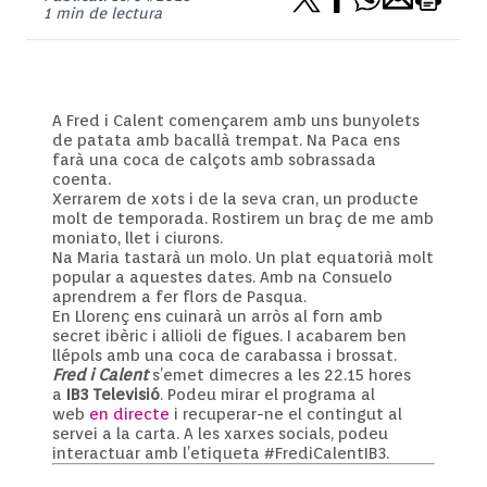
1 min de lectura
A Fred i Calent començarem amb uns bunyolets
de patata amb bacallà trempat. Na Paca ens
farà una coca de calçots amb sobrassada
coenta.
Xerrarem de xots i de la seva cran, un producte
molt de temporada. Rostirem un braç de me amb
moniato, llet i ciurons.
Na Maria tastarà un molo. Un plat equatorià molt
popular a aquestes dates. Amb na Consuelo
aprendrem a fer flors de Pasqua.
En Llorenç ens cuinarà un arròs al forn amb
secret ibèric i allioli de figues. I acabarem ben
llépols amb una coca de carabassa i brossat.
Fred i Calent
s’emet dimecres a les 22.15 hores
a
IB3 Televisió
. Podeu mirar el programa al
web
en directe
i recuperar-ne el contingut al
servei a la carta. A les xarxes socials, podeu
interactuar amb l’etiqueta #FrediCalentIB3.