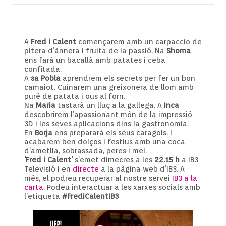
A
Fred i Calent
començarem amb un carpaccio de
pitera d’ànnera i fruita de la passió. Na
Shoma
ens farà un bacallà amb patates i ceba
confitada.
A
sa Pobla
aprendrem els secrets per fer un bon
camaiot. Cuinarem una greixonera de llom amb
puré de patata i ous al forn.
Na
Maria
tastarà un lluç a la gallega. A
Inca
descobrirem l’apassionant món de la impressió
3D i les seves aplicacions dins la gastronomia.
En
Borja
ens prepararà els seus caragols. I
acabarem ben dolços i festius amb una coca
d’ametlla, sobrassada, peres i mel.
‘Fred i Calent’
s’emet dimecres a les
22.15 h
a IB3
Televisió i en
directe
a la pàgina web d’IB3. A
més, el podreu recuperar al nostre servei
IB3 a la
carta
. Podeu interactuar a les xarxes socials amb
l’etiqueta
#FrediCalentIB3