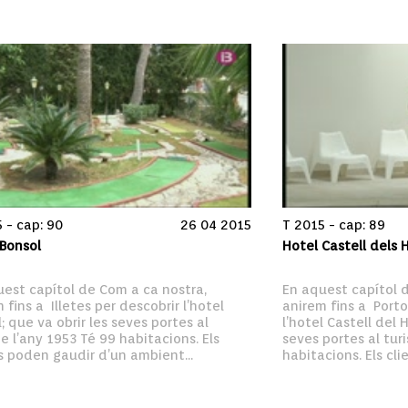
 - cap: 90
26 04 2015
T 2015 - cap: 89
 Bonsol
Hotel Castell dels
est capítol de Com a ca nostra, 
En aquest capítol d
 fins a  Illetes per descobrir l’hotel 
anirem fins a  Porto
; que va obrir les seves portes al 
l’hotel Castell del 
e l’any 1953 Té 99 habitacions. Els 
seves portes al tur
s poden gaudir d’un ambient...
habitacions. Els cli