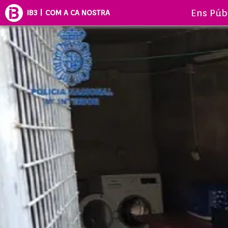
Ens Púb
IB3 | COM A CA NOSTRA
COM A C