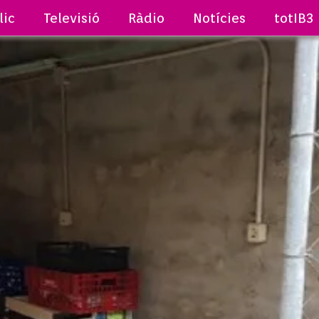
lic
Televisió
Ràdio
Notícies
totIB3
A NOSTRA