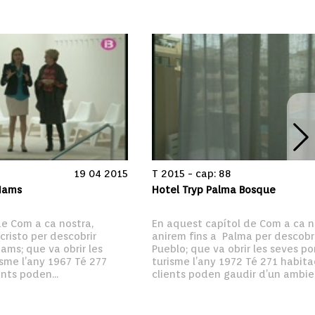
19 04 2015
T 2015 - cap: 88
 Hams
Hotel Tryp Palma Bosque
e Com a ca nostra, 
En aquest capítol de Com a ca no
cristo per descobrir 
anirem fins a  Palma per descobrir
Hams; que va obrir les 
Pueblo; que va obrir les seves por
isme l’any 1967 Té 277 
turisme l’any 1972 Té 271 habitaci
ents poden...
clients poden gaudir d’un ambien