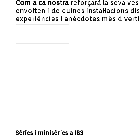
Com a ca nostra
reforçarà la seva ve
envolten i de quines instal·lacions d
experiències i anècdotes més diverti
Sèries i minisèries a IB3