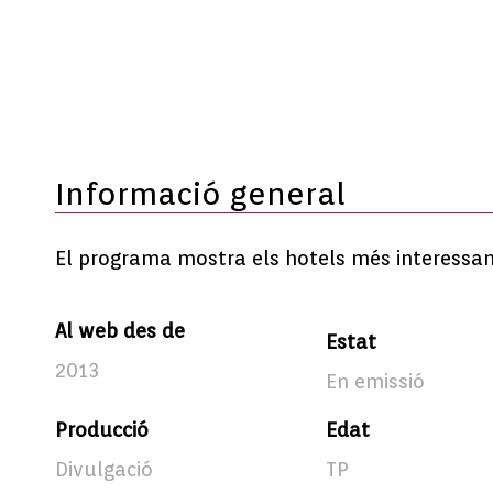
Informació general
El programa mostra els hotels més interessants
Al web des de
Estat
2013
En emissió
Producció
Edat
Divulgació
TP