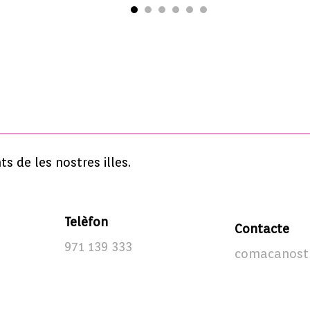
 de les nostres illes.
Telèfon
Contacte
971 139 333
comacanost