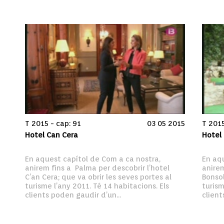
T 2015 - cap: 91
03 05 2015
T 2015
Hotel Can Cera
Hotel
En aquest capítol de Com a ca nostra, 
En aqu
anirem fins a  Palma per descobrir l’hotel 
anirem
C’an Cera; que va obrir les seves portes al 
Bonsol
turisme l’any 2011. Té 14 habitacions. Els 
turism
clients poden gaudir d’un...
client