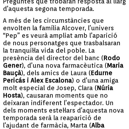
Preguntes que trobaran resposta al llarg
d’aquesta segona temporada.
A més de les circumstàncies que
envolten la família Alcover, l’univers
“Pep” es veurà ampliat amb l’aparició
de nous personatges que trasbalsaran
la tranquil·la vida del poble. La
presència del director del banc (
Rodo
Gener
), d’una nova farmacèutica (
Maria
Bauçà
), dels amics de Laura (
Edurne
Pericás i Alex Escalona
) o d’una amiga
molt especial de Josep, Clara (
Núria
Hosta
), causaran moments que no
deixaran indiferent l’espectador. Un
dels moments estel·lars d’aquesta nova
temporada serà la reaparició de
l’ajudant de farmàcia, Marta (
Alba