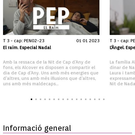
T 3 - cap: PEN02-23
01 01 2023
T 3 - cap: 
El raïm. Especial Nadal
L'Àngel. Esp
Amb la ressaca de la Nit de Cap d'Any de 
La família A
fons, els Alcover es disposen a compartir el 
dinar de Nad
dia de Cap d'Any. Uns amb més energies que 
Laura i tam
d'altres, uns amb més il·lusions que d'altres, 
expressamen
uns amb més maldecaps...
Nit de Nadal
Informació general