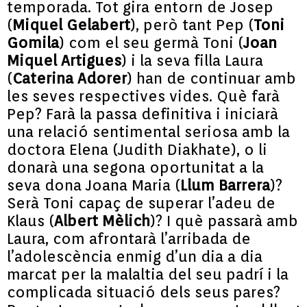
temporada. Tot gira entorn de Josep
(
Miquel Gelabert
), però tant Pep (
Toni
Gomila
) com el seu germà Toni (
Joan
Miquel Artigues
) i la seva filla Laura
(
Caterina Adorer
) han de continuar amb
les seves respectives vides. Què farà
Pep? Farà la passa definitiva i iniciarà
una relació sentimental seriosa amb la
doctora Elena (Judith Diakhate), o li
donarà una segona oportunitat a la
seva dona Joana Maria (
Llum Barrera
)?
Serà Toni capaç de superar l’adeu de
Klaus (
Albert Mèlich
)? I què passarà amb
Laura, com afrontarà l’arribada de
l’adolescència enmig d’un dia a dia
marcat per la malaltia del seu padrí i la
complicada situació dels seus pares?