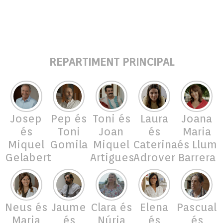
REPARTIMENT PRINCIPAL
Josep
Pep és
Toni és
Laura
Joana
és
Toni
Joan
és
Maria
Miquel
Gomila
Miquel
Caterina
és Llum
Gelabert
Artigues
Adrover
Barrera
Neus és
Jaume
Clara és
Elena
Pascual
Maria
és
Núria
és
és