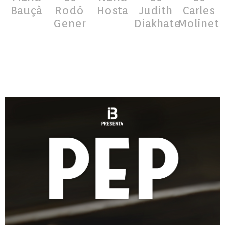
Bauçà
Rodó
Hosta
Judith
Carles
Gener
Diakhate
Molinet