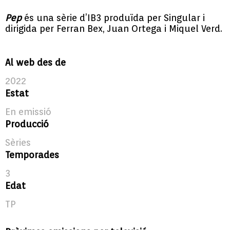
Pep
és una sèrie d’IB3 produïda per Singular i
dirigida per Ferran Bex, Juan Ortega i Miquel Verd.
Al web des de
2022
Estat
En emissió
Producció
Sèries
Temporades
3
Edat
TP