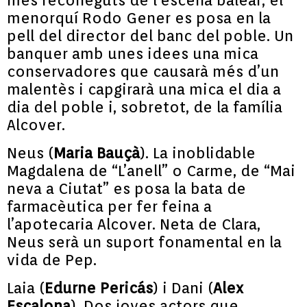
més reconeguts de l’escena balear, el
menorquí Rodo Gener es posa en la
pell del director del banc del poble. Un
banquer amb unes idees una mica
conservadores que causarà més d’un
malentès i capgirarà una mica el dia a
dia del poble i, sobretot, de la família
Alcover.
Neus (
Maria Bauçà
). La inoblidable
Magdalena de “L’anell” o Carme, de “Mai
neva a Ciutat” es posa la bata de
farmacèutica per fer feina a
l’apotecaria Alcover. Neta de Clara,
Neus serà un suport fonamental en la
vida de Pep.
Laia (
Edurne Pericás
) i Dani (
Alex
Escalona
). Dos joves actors que