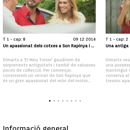
T 1 - cap: 8
09 12 2014
T 1 - cap: 2
Un apassionat dels cotxes a Son Rapinya i un col·leccionista ben peculiar
Dimarts a 'El Meu Tresor' gaudirem de 
Dimarts vesp
sorprenents antiguitats i també de valuoses 
una possess
peces de col·lecció. Per començar, 
mantingut in
coneixerem un veïnat de Son Rapinya que 
conserva al
és un gran apassionat del món del motor...
tresors: apar
Informació general