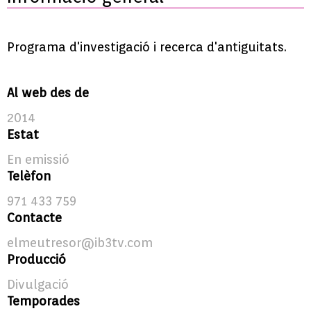
Programa d'investigació i recerca d'antiguitats.
Al web des de
2014
Estat
En emissió
Telèfon
971 433 759
Contacte
elmeutresor@ib3tv.com
Producció
Divulgació
Temporades