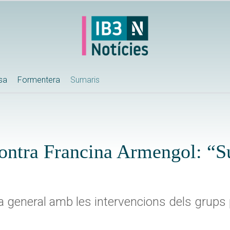
ssa
Formentera
Sumaris
 contra Francina Armengol: “Su
a general amb les intervencions dels grups p