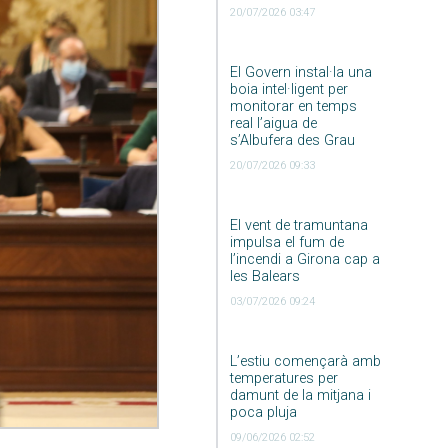
20/07/2026 03:47
El Govern instal·la una
boia intel·ligent per
monitorar en temps
real l’aigua de
s’Albufera des Grau
20/07/2026 09:33
El vent de tramuntana
impulsa el fum de
l’incendi a Girona cap a
les Balears
03/07/2026 09:24
L’estiu començarà amb
temperatures per
damunt de la mitjana i
poca pluja
09/06/2026 02:52