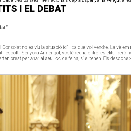
de cada tres turistes internacionals cap a Espanya ha vengut a les I
ITS I EL DEBAT
lat”
Consolat no es viu la situació idíl·lica que vol vendre. La vèiem
lat i escolti. Senyora Armengol, vostè regna entre les elits, però 
en prest per anar al seu lloc de feina, si el tenen. Els desconeix