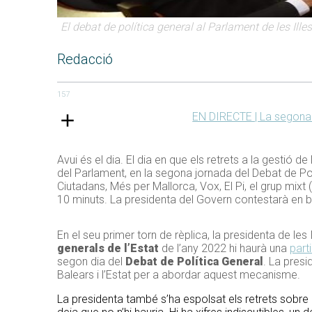
El debat de política general al Parlament de les Illes
Redacció
157
EN DIRECTE | La segona j
Avui és el dia. El dia en que els retrets a la gestió d
del Parlament, en la segona jornada del Debat de Pol
Ciutadans, Més per Mallorca, Vox, El Pi, el grup mix
10 minuts. La presidenta del Govern contestarà en blo
En el seu primer torn de rèplica, la presidenta de les 
generals de l’Estat
de l’any 2022 hi haurà una
part
segon dia del
Debat de Política General
. La pres
Balears i l’Estat per a abordar aquest mecanisme.
La presidenta també s’ha espolsat els retrets sobre 