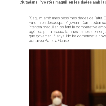
Ciutadans: “Vostès maquillen les dades amb la
“Seguim amb unes pèssimes dades de l’atur. E
Europa en desocupació juvenil. Com poden so
intenten maquillar-los fent la comparativa amb
agònica per a massa famílies, pimes, comerços
que governen. 6 anys. No ha començat a gover
portaveu Patricia Guasp.