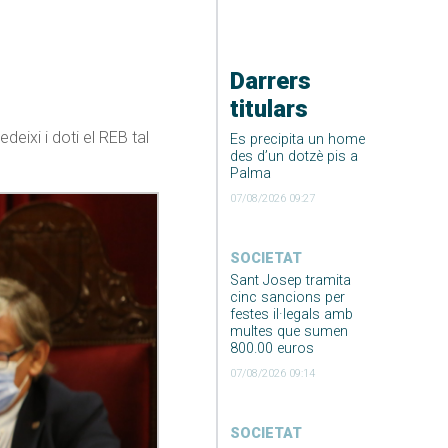
Darrers
titulars
eixi i doti el REB tal
Es precipita un home
des d’un dotzè pis a
Palma
07/08/2026 09:27
SOCIETAT
Sant Josep tramita
cinc sancions per
festes il·legals amb
multes que sumen
800.00 euros
07/08/2026 09:14
SOCIETAT