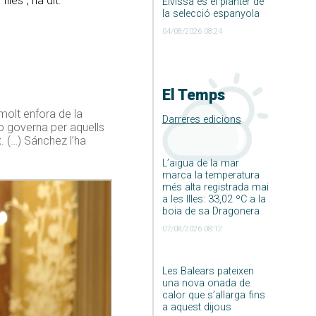
lles”, ha dit.
Eivissa és el planter de
la selecció espanyola
04/08/2026 08:24
El Temps
 molt enfora de la
Darreres edicions
no governa per aquells
. (…) Sánchez l’ha
L’aigua de la mar
marca la temperatura
més alta registrada mai
a les Illes: 33,02 ºC a la
boia de sa Dragonera
07/08/2026 08:12
Les Balears pateixen
una nova onada de
calor que s’allarga fins
a aquest dijous