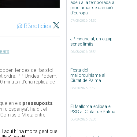
adeu a la temporada a
proclamar-se campió
d’Europa
07/08/2026 04:50
@IB3noticies
JP Financial, un equip
sense límits
lears
06/08/2026 05:54
 poden fer des del faristol
Festa del
mallorquinisme al
st ordre: PP, Unides Podem,
Ciutat de Palma
 minuts i d’una rèplica de
06/08/2026 05:50
 que en els
pressuposts
El Mallorca eclipsa el
n d’Espanya”, ha dit el
PSG al Ciutat de Palma
a Comissió Mixta entre
06/08/2026 05:36
 i aquí hi ha molta gent que