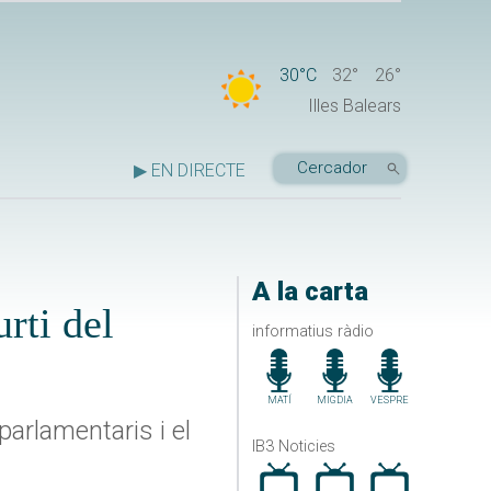
30°C
32°
26°
Illes Balears
▶ EN DIRECTE
A la carta
rti del
informatius ràdio
MATÍ
MIGDIA
VESPRE
arlamentaris i el
IB3 Noticies