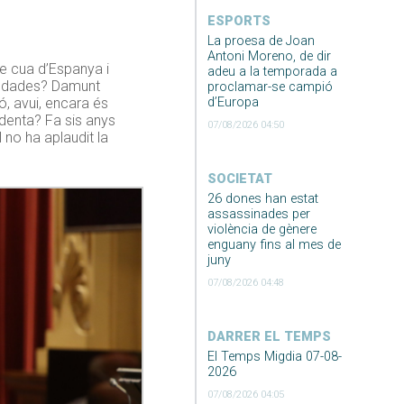
ESPORTS
La proesa de Joan
Antoni Moreno, de dir
e cua d’Espanya i
adeu a la temporada a
s dades? Damunt
proclamar-se campió
ó, avui, encara és
d’Europa
denta? Fa sis anys
07/08/2026 04:50
no ha aplaudit la
SOCIETAT
26 dones han estat
assassinades per
violència de gènere
enguany fins al mes de
juny
07/08/2026 04:48
DARRER EL TEMPS
El Temps Migdia 07-08-
2026
07/08/2026 04:05