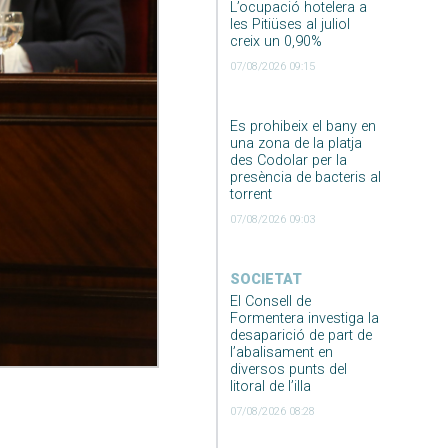
L’ocupació hotelera a
les Pitiüses al juliol
creix un 0,90%
07/08/2026 09:15
Es prohibeix el bany en
una zona de la platja
des Codolar per la
presència de bacteris al
torrent
07/08/2026 09:03
SOCIETAT
El Consell de
Formentera investiga la
desaparició de part de
l’abalisament en
diversos punts del
litoral de l’illa
07/08/2026 08:28