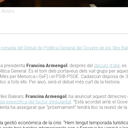
 Balars.
ornada del Debat de Política General del Govern de les Illes Ba
e la presidenta
Francina Armengol
, després del
discurs d’ahir
, es
ítica General. És el torn dels portaveus dels vuit grups per aque
t (Més per Menorca i GxF) i el PSIB-PSOE. Cadascún disposa de 30
c a tots ells. Per això, serà el debat més curt de la historia.
Illes Balears,
Francina Armengol
, ha anunciat aquest dimecres
ida específica del factor d’insularitat
. “Està acordat amb el Gover
identa ha assegurat que “pròximament” tendrà lloc la reunió de l
la gestió econòmica de la crisi. “Hem tengut temporada turística