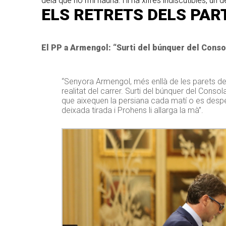
deia que no n’hi hauria. Hi ha xifres indiscutibles, un 
ELS RETRETS DELS PART
El PP a Armengol: “Surti del búnquer del Conso
“Senyora Armengol, més enllà de les parets del 
realitat del carrer. Surti del búnquer del Conso
que aixequen la persiana cada matí o es despert
deixada tirada i Prohens li allarga la mà”.