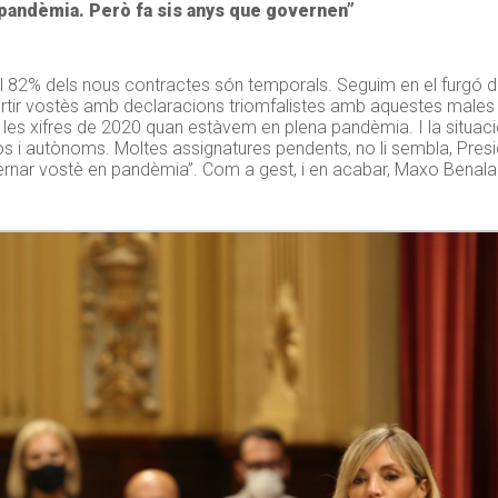
 pandèmia. Però fa sis anys que governen”
l 82% dels nous contractes són temporals. Seguim en el furgó d
rtir vostès amb declaracions triomfalistes amb aquestes male
 les xifres de 2020 quan estàvem en plena pandèmia. I la situaci
 i autònoms. Moltes assignatures pendents, no li sembla, Presi
nar vostè en pandèmia”. Com a gest, i en acabar, Maxo Benalal 