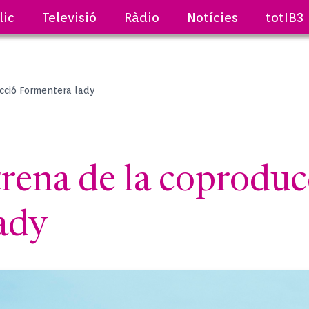
lic
Televisió
Ràdio
Notícies
totIB3
ucció Formentera lady
rena de la coproduc
ady