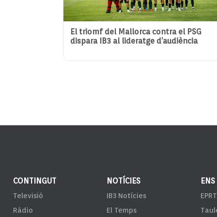
El triomf del Mallorca contra el PSG
dispara IB3 al lideratge d’audiència
CONTINGUT
NOTÍCIES
ENS
Televisió
IB3 Notícies
EPRT
Ràdio
El Temps
Taul