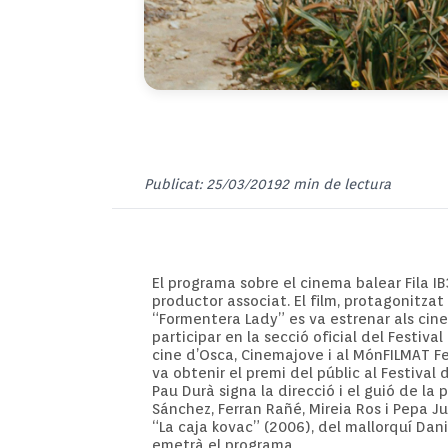
Publicat: 25/03/2019
2 min de lectura
El programa sobre el cinema balear Fila I
productor associat. El film, protagonitzat 
“Formentera Lady” es va estrenar als cinem
participar en la secció oficial del Festiv
cine d’Osca, Cinemajove i al MónFILMAT Fe
va obtenir el premi del públic al Festival 
Pau Durà signa la direcció i el guió de la 
Sánchez, Ferran Rañé, Mireia Ros i Pepa Ju
“La caja kovac” (2006), del mallorquí Dan
emetrà el programa.