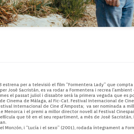
B3 estrena per a televisió el film “Formentera Lady” que compta
per José Sacristán, es va rodar a Formentera i recrea l’ambient d
es el passat juliol i dissabte serà la primera vegada que es po
al de Cinema de Màlaga, al Fic-Cat. Festival Internacional de Cin
stival Internacional de Cine d’Amposta; va ser nominada a millor
de Menorca i el premi a millor director novell al Festival Cinesp
pel·lícula que té en el seu repartiment, a més de José Sacristán,
an.
iel Monzón, i “Lucía i el sexo” (2001), rodada íntegrament a Fo