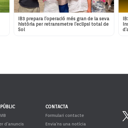
IB3 prepara l’operació més gran de la seva
IB
història per retransmetre l’eclipsi total de
In
Sol
d’
 PÚBLIC
CONTACTA
VIB
Formulari contacte
er d'anuncis
Envia'ns una notícia