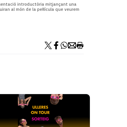
resentació introductòria mitjançant una
uiran al món de la pel·lícula que veurem