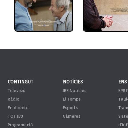
CONTINGUT
NOTÍCIES
ENS
Televisió
IB3 Notícies
EPRT
Ràdio
El Temps
Taul
En directe
Esports
Tran
TOT IB3
Càmeres
Sist
Programació
d'In