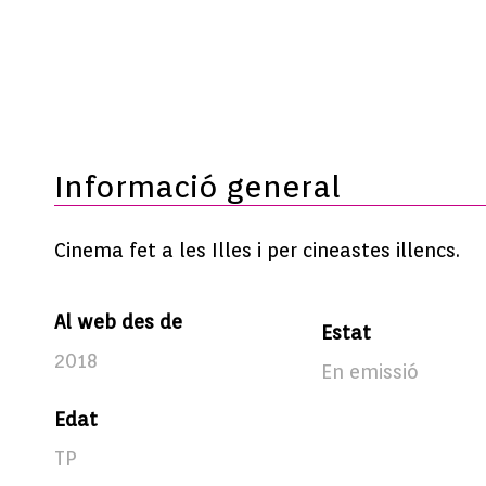
Informació general
Cinema fet a les Illes i per cineastes illencs.
Al web des de
Estat
2018
En emissió
Edat
TP