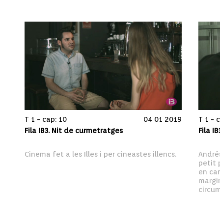
T 1 - cap: 10
04 01 2019
T 1 - 
Fila IB3. Nit de curmetratges
Fila I
Cinema fet a les Illes i per cineastes illencs.
Andrés
petit 
en cam
margin
circum