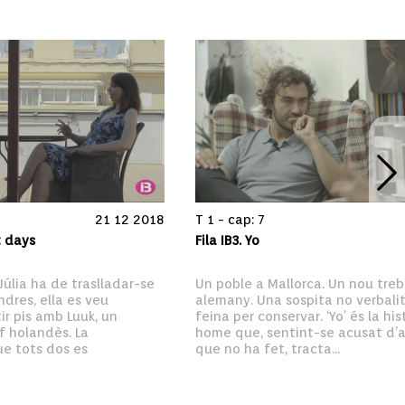
21 12 2018
T 1 - cap: 7
t days
Fila IB3. Yo
úlia ha de traslladar-se 
Un poble a Mallorca. Un nou treba
res, ella es veu 
alemany. Una sospita no verbalit
r pis amb Luuk, un 
feina per conservar. ‘Yo’ és la his
f holandès. La 
home que, sentint-se acusat d’a
e tots dos es 
que no ha fet, tracta...