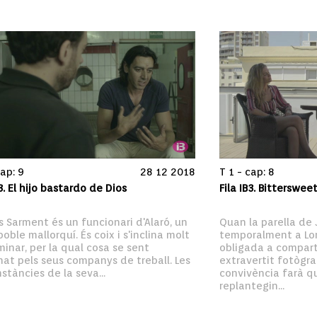
cap: 9
28 12 2018
T 1 - cap: 8
B3. El hijo bastardo de Dios
Fila IB3. Bitterswee
 Sarment és un funcionari d'Alaró, un 
Quan la parella de J
poble mallorquí. És coix i s'inclina molt 
temporalment a Lond
inar, per la qual cosa se sent 
obligada a comparti
at pels seus companys de treball. Les 
extravertit fotògra
stàncies de la seva...
convivència farà qu
replantegin...