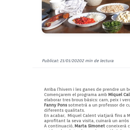
Publicat: 21/01/2020
2 min de lectura
Arriba l’hivern i les ganes de prendre un 
Començarem el programa amb
Miquel Ca
elaborar tres brous bàsics: carn, peix i ver
Fanny
Pons
sotmetrà a un professor de cui
diferents qualitats.
En acabar, Miquel Calent viatjarà fins a
aprofitant la seva visita, cuinarà un arrò
A continuació,
Marta Simonet
coneixerà co