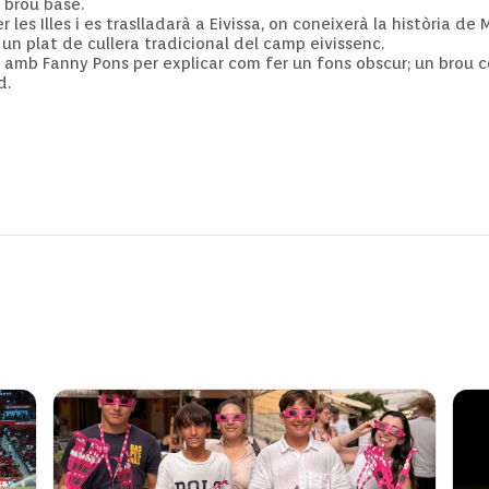
 brou base.
 les Illes i es traslladarà a Eivissa, on coneixerà la història d
un plat de cullera tradicional del camp eivissenc.
rà amb
Fanny
Pons per explicar com fer un fons obscur; un brou c
d.