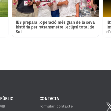
IB3 prepara l’operació més gran de la seva
IB
història per retransmetre l’eclipsi total de
In
Sol
d’
 PÚBLIC
CONTACTA
VIB
Formulari contacte