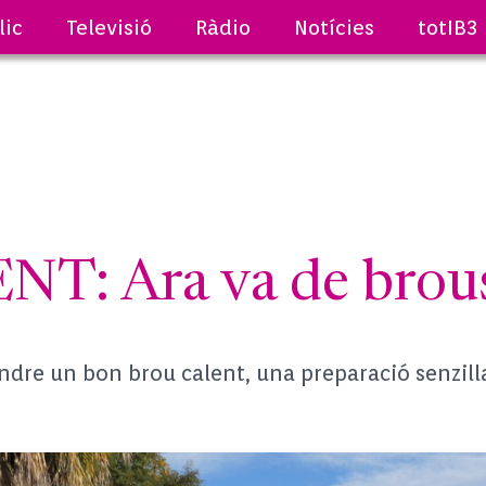
lic
Televisió
Ràdio
Notícies
totIB3
NT: Ara va de brou
endre un bon brou calent, una preparació senzilla