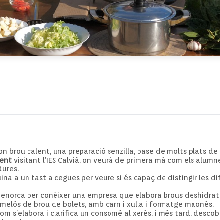
bon brou calent, una preparació senzilla, base de molts plats de
lent
visitant l’IES Calvià, on veurà de primera mà com els alumn
dures.
na a un tast a cegues per veure si és capaç de distingir les d
 Menorca per conèixer una empresa que elabora brous deshidrata
s melós de brou de bolets, amb carn i xulla i formatge maonès.
m s’elabora i clarifica un consomé al xerès, i més tard, descob