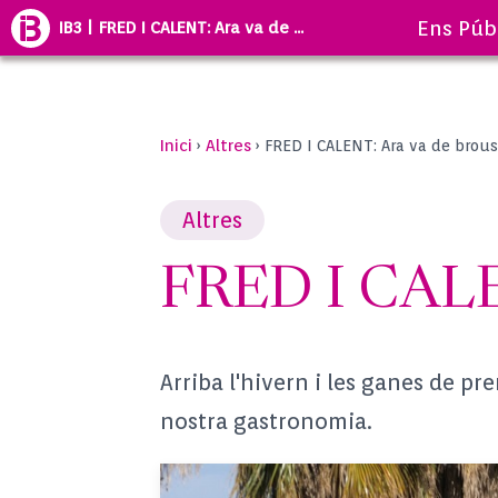
Ens Púb
IB3 | FRED I CALENT: Ara va de ...
Inici
Altres
›
›
FRED I CALENT: Ara va de brous
Altres
FRED I CALE
Arriba l'hivern i les ganes de pr
nostra gastronomia.