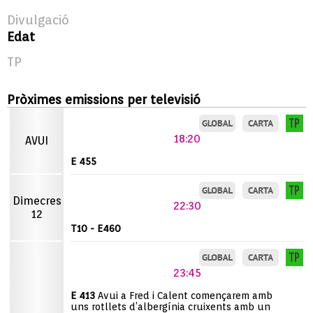
Divulgació
Edat
TP
Pròximes emissions per televisió
18:20
AVUI
E 455
Dimecres
22:30
12
T10 - E460
23:45
E 413
Avui a Fred i Calent començarem amb
uns rotllets d’albergínia cruixents amb un