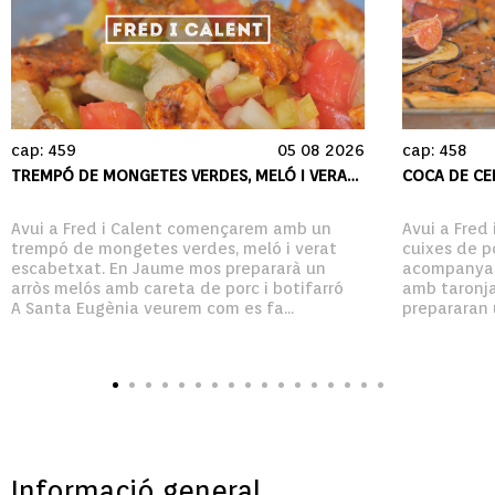
cap: 459
05 08 2026
cap: 458
TREMPÓ DE MONGETES VERDES, MELÓ I VERAT ESCABETXAT
COCA DE CE
Avui a Fred i Calent començarem amb un 
Avui a Fred
trempó de mongetes verdes, meló i verat 
cuixes de p
escabetxat. En Jaume mos prepararà un 
acompanyad
arròs melós amb careta de porc i botifarró

amb taronja.
A Santa Eugènia veurem com es fa...
prepararan 
Informació general