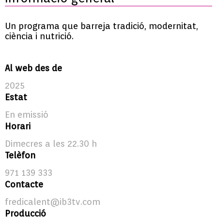
Un programa que barreja tradició, modernitat,
ciència i nutrició.
Al web des de
2025
Estat
En emissió
Horari
Dimecres a les 22.30 h
Telèfon
971 139 333
Contacte
fredicalent@ib3tv.com
Producció