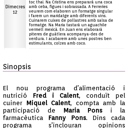
toc thai. Na Cristina ens prepararà una coca
Dimecres
amb ceba, figues i sobrassada. A Ferreries
veurem com elaboren un formatge singular
12
i farem un maridatge amb diferents vins.
Cuinarem cuixes de pollastres amb salsa de
formatge. Na Maria tastarà un aguachile
vermell mexicà. En Juan ens elaborarà
piteres de guàtlera acompanya-des de
verdura. I acabarem amb unes postres ben
estimulants, colzes amb coco.
Sinopsis
El nou programa d’alimentació i
nutrició
Fred i Calent
, conduït pel
cuiner
Miquel Calent
, compta amb la
participació de
Maria Pons
i la
farmacèutica
Fanny Pons
. Dins cada
programa s’inclouran opinions