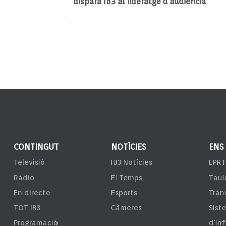
dispara IB3 al lideratge d’audiència
CONTINGUT
NOTÍCIES
ENS
Televisió
IB3 Notícies
EPRT
Ràdio
El Temps
Taul
En directe
Esports
Tran
TOT IB3
Càmeres
Sist
Programació
d'In