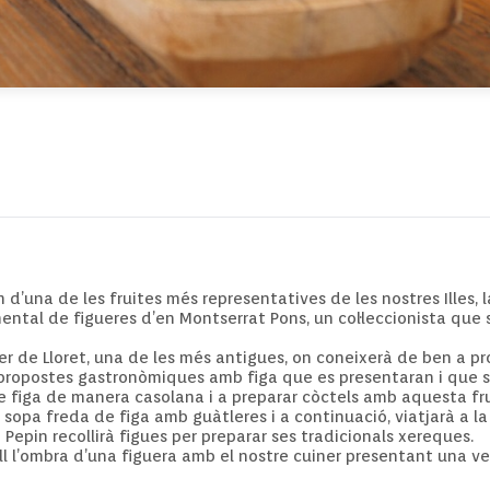
’una de les fruites més representatives de les nostres Illes, la
ental de figueres d’en Montserrat Pons, un col·leccionista que s
r de Lloret, una de les més antigues, on coneixerà de ben a pr
 propostes gastronòmiques amb figa que es presentaran i que s
 figa de manera casolana i a preparar còctels amb aquesta fru
pa freda de figa amb guàtleres i a continuació, viatjarà a la no
n
Pepin
recollirà figues per preparar ses tradicionals xereques.
l l’ombra d’una figuera amb el nostre cuiner presentant una ve