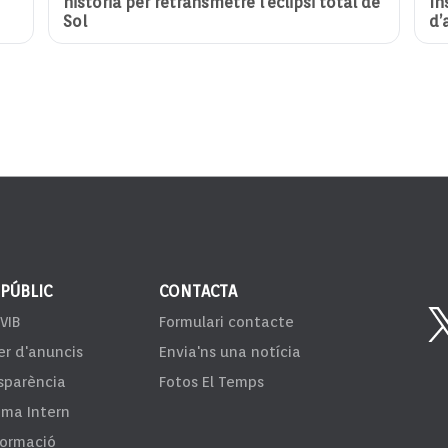
història per retransmetre l’eclipsi total de
In
Sol
d’
 PÚBLIC
CONTACTA
VIB
Formulari contacte
er d'anuncis
Envia'ns una notícia
sparència
Fotos El Temps
ema Intern
formació