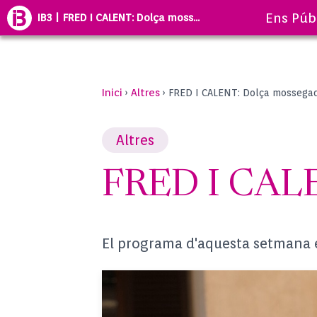
Ens Púb
IB3 | FRED I CALENT: Dolça moss...
Inici
Altres
›
›
FRED I CALENT: Dolça mossega
Altres
FRED I CALE
El programa d'aquesta setmana est