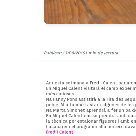
Publicat: 13/09/2019
1 min de lectura
Aquesta setmana a Fred i Calent parlarem d
En Miquel Calent visitarà el camp experim
més curioses.
Na
Fanny
Pons assistirà a la Fira
des
Seque
poble. Allà també tastarà algunes de les
Na Marta Simonet aprendrà a fer un pa de
En Miquel Calent ens sorprendrà amb una so
la tècnica per estalonar figueres i amb e
I acabarem el programa allà mateix, daval
Fred i Calent