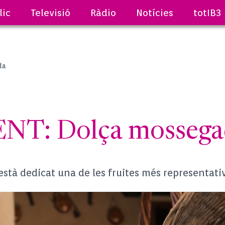
lic
Televisió
Ràdio
Notícies
totIB3
da
NT: Dolça mossega
à dedicat una de les fruites més representatives 