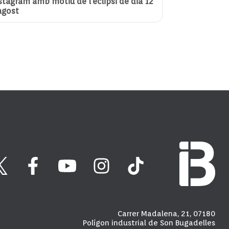
stagram amb motiu de l’eclipsi de dia 12
agost
Carrer Madalena, 21, 07180
Polígon industrial de Son Bugadelles