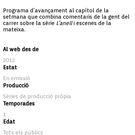
Programa d’avançament al capítol de la
setmana que combina comentaris de la gent del
carrer sobre la sèrie
L’anell
i escenes de la
mateixa.
Al web des de
2012
Estat
En emissió
Producció
Sèries de producció pròpia
Temporades
1
Edat
Tots els públics