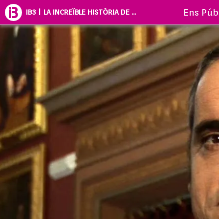
Ens Púb
IB3 | LA INCREÏBLE HISTÒRIA DE ...
LA INCRE
LES ILLE