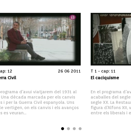
cap: 12
26 06 2011
T 1 - cap: 11
rra Civil
El caciquisme
programa d'avui viatjarem del 1931 al 
En el programa d'av
. Una dècada marcada per els canvis 
acaballes del segle 
cs i per la Guerra Civil espanyola. Uns 
segle XX. La Restaur
e vertigen, on els canvis i els avanços 
figura d'Alfons XII, 
cs es veuran...
entre els liberals i el