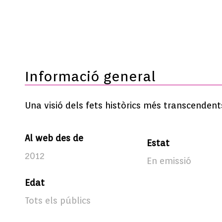
Informació general
Una visió dels fets històrics més transcendent
Al web des de
Estat
2012
En emissió
Edat
Tots els públics