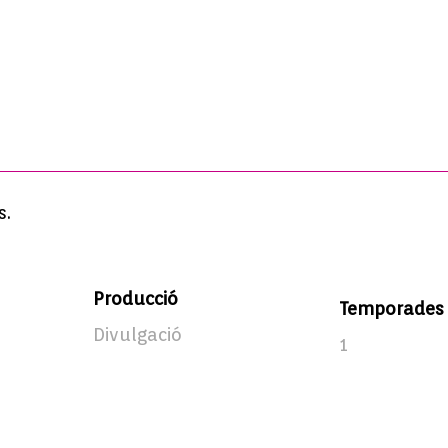
s.
Producció
Temporades
Divulgació
1