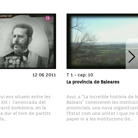
12 06 2011
T 1 - cap: 10
La província de Baleares
ui ens situem entre les 
Avui, a "La increïble història de les
XIX i  l'arrencada del 
Balears" coneixerem les instituci
ació borbònica, en la 
provincials, una nova organitzaci
va dur el torn de partits 
l'Estat com una unitat i que no 
s...
paper ni a les institucions de...