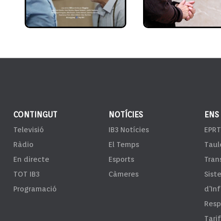
CONTINGUT
NOTÍCIES
ENS
Televisió
IB3 Notícies
EPRT
Ràdio
El Temps
Taul
En directe
Esports
Tran
TOT IB3
Càmeres
Sist
Programació
d'In
Resp
Tari