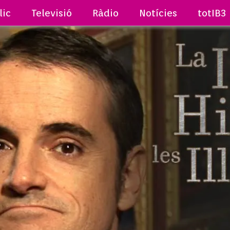
lic
Televisió
Ràdio
Notícies
totIB3
ÏBLE HIST
S BALEARS