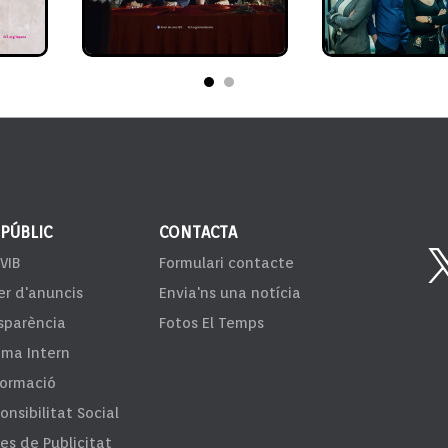
 PÚBLIC
CONTACTA
VIB
Formulari contacte
er d'anuncis
Envia'ns una notícia
sparència
Fotos El Temps
ema Intern
formació
onsibilitat Social
fes de Publicitat