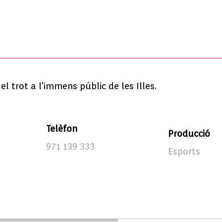
 trot a l'immens públic de les Illes.
Telèfon
Producció
971 139 333
Esports