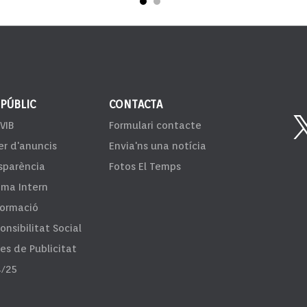
 PÚBLIC
CONTACTA
VIB
Formulari contacte
er d'anuncis
Envia'ns una notícia
sparència
Fotos El Temps
ema Intern
formació
onsibilitat Social
fes de Publicitat
/25