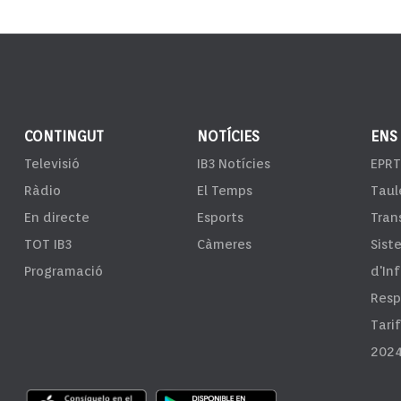
CONTINGUT
NOTÍCIES
ENS
Televisió
IB3 Notícies
EPRT
Ràdio
El Temps
Taul
En directe
Esports
Tran
TOT IB3
Càmeres
Sist
Programació
d'In
Resp
Tari
2024