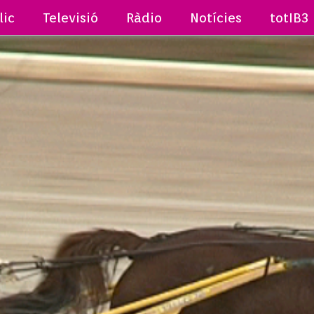
lic
Televisió
Ràdio
Notícies
totIB3
 TV