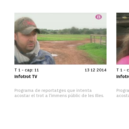
T 1 - cap: 11
13 12 2014
T 1 - 
Infotrot TV
Infotr
Programa de reportatges que intenta 
Progr
acostar el trot a l'immens públic de les Illes.
acosta