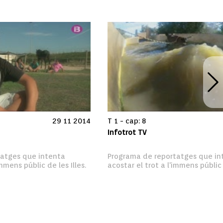
29 11 2014
T 1 - cap: 8
Infotrot TV
atges que intenta 
Programa de reportatges que int
immens públic de les Illes.
acostar el trot a l'immens públic d