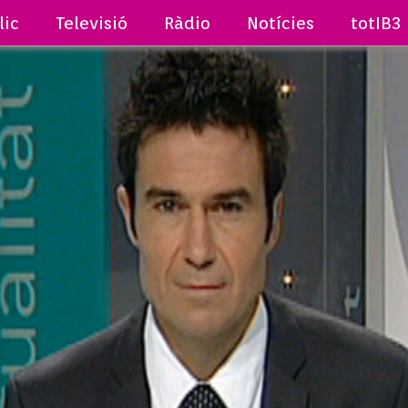
lic
Televisió
Ràdio
Notícies
totIB3
A