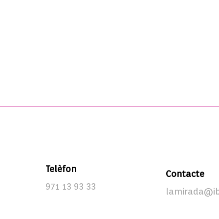
Telèfon
Contacte
971 13 93 33
lamirada@i