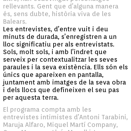
rellevants. Gent que d’alguna manera
és, sens dubte, història viva de les
Balears.
Les entrevistes, d’entre vuit i deu
minuts de durada, s’enregistren a un
lloc significatiu per als entrevistats.
Sols, molt sols, i amb l’indret que
serveix per contextualitzar les seves
paraules i la seva existència. Ells són els
únics que apareixen en pantalla,
juntament amb imatges de la seva obra
i dels llocs que defineixen el seu pas
per aquesta terra.
El programa compta amb les
entrevistes intimistes d’Antoni Tarabini,
Maruja Alfaro, Miquel Martí Company,