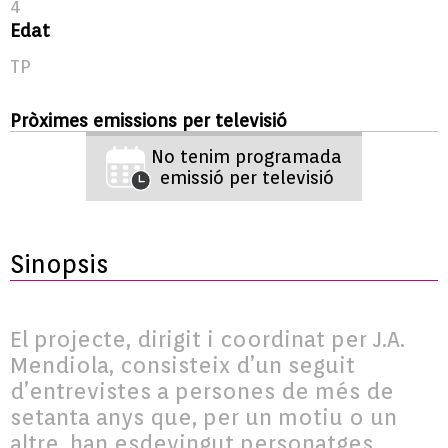
4
Edat
TP
Pròximes emissions per televisió
No tenim programada
emissió per televisió
Sinopsis
El projecte, dirigit i coordinat per J.A.
Mendiola, consisteix d’un seguit
d’entrevistes a persones de més de
setanta anys que, per un motiu o un
altre, han esdevingut personatges