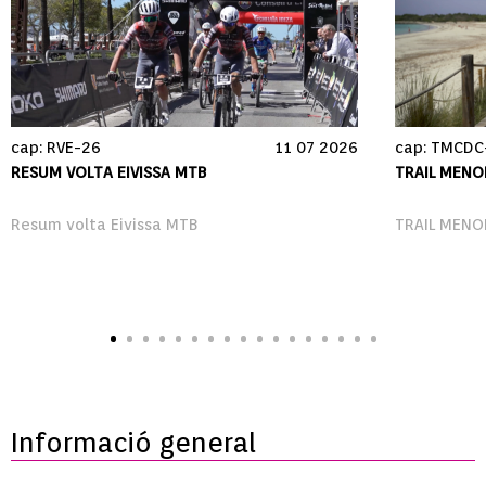
cap: RVE-26
11 07 2026
cap: TMCDC
RESUM VOLTA EIVISSA MTB
TRAIL MENO
Resum volta Eivissa MTB
TRAIL MENO
Informació general