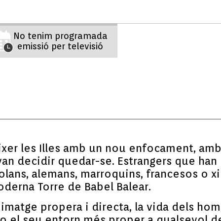
No tenim programada
emissió per televisió
er les Illes amb un nou enfocament, amb el
van decidir quedar-se. Estrangers que han 
eçolans, alemans, marroquins, francesos o 
oderna Torre de Babel Balear.
imatge propera i directa, la vida dels hom
a o el seu entorn més proper a qualsevol d