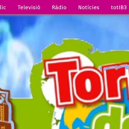
lic
Televisió
Ràdio
Notícies
totIB3
 BABEL