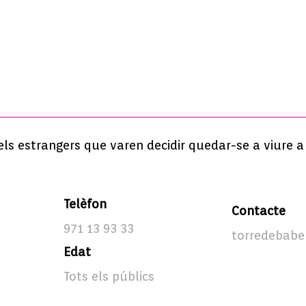
els estrangers que varen decidir quedar-se a viure a 
Telèfon
Contacte
971 13 93 33
torredebabe
Edat
Tots els públics