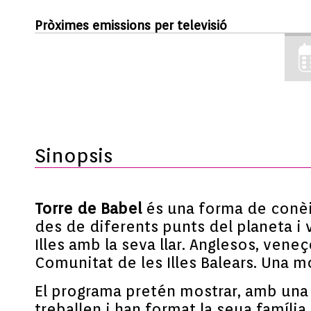
Pròximes emissions per televisió
Sinopsis
Torre de Babel
és una forma de conèix
des de diferents punts del planeta i 
Illes amb la seva llar. Anglesos, ven
Comunitat de les Illes Balears. Una m
El programa pretén mostrar, amb una 
treballen i han format la seua famíli