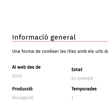
Informació general
Una forma de conèixer les Illes amb els ulls d
Al web des de
Estat
2010
En emissió
Producció
Temporades
Divulgació
1