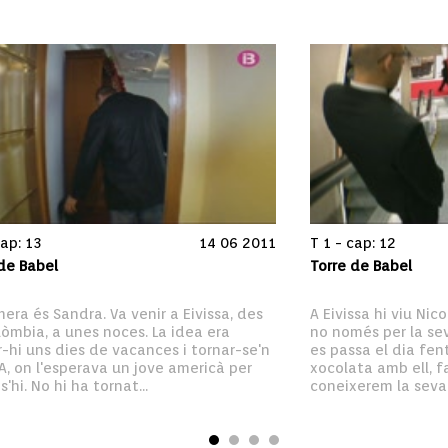
cap: 13
14 06 2011
T 1 - cap: 12
de Babel
Torre de Babel
mera és Sandra. Va venir a Eivissa, des 
A Eivissa hi viu Nico
òmbia, a unes noces. La idea era 
no només per la sev
-hi uns dies de vacances i tornar-se'n 
es passa el dia fen
A, on l'esperava un jove americà per 
xocolata amb ell, fa
s'hi. No hi ha tornat...
coneixerem la seva fa