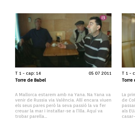
T 1 - cap: 14
05 07 2011
T 1 - 
Torre de Babel
Torre 
A Mallorca estarem amb na Yana. Na Yana va 
La pri
venir de Russia via València. Allí encara viuen 
de Col
els seus pares però la seva passió la va fer 
passar
creuar la mar i instal·lar-se a l'illa. Aquí va 
als EU
trobar parella...
casar-