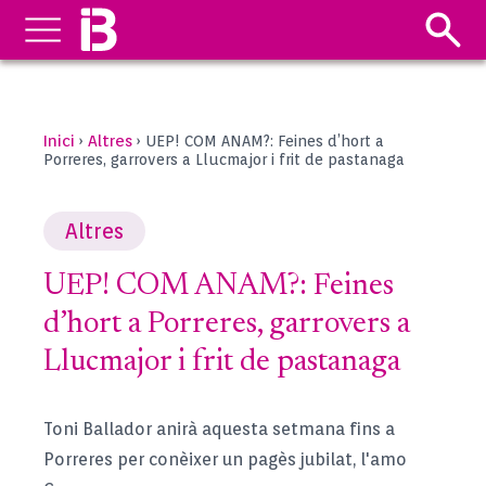
Inici
Altres
›
›
UEP! COM ANAM?: Feines d’hort a
Porreres, garrovers a Llucmajor i frit de pastanaga
Altres
UEP! COM ANAM?: Feines
d’hort a Porreres, garrovers a
Llucmajor i frit de pastanaga
Toni Ballador anirà aquesta setmana fins a
Porreres per conèixer un pagès jubilat, l'amo