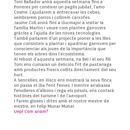
Toni Ballador anirà aquesta setmana fins a
Porreres per conèixer un pagès jubilat, l’amo
Cosme. L’ajudarem a entrecavar les cebes,
sembrarem porros i collirem carxofes.
Jaume Coll anirà fins a Llucmajor a visitar la
família Martin i veure com planten garrovers
gràcies a l’ajuda de les noves tecnologies.
També parlarem d’un projecte pioner a les Illes
que consisteix a plantar i apadrinar garrovers per
conscienciar als joves de la importància que
tenen els arbres dins l’ecosistema.
Al rebost d’aquesta setmana, na Bel i el seu fill
Toni ens cuinaran un deliciós frit de pastanaga
amb productes frescs collits directament del seu
hort.
A Sencelles, en Xisco ens mostrarà la seva finca
on passa el dia fent feines. I mentre arrabassa
fenolleres d’albons i rega els pèsols, ens contarà
històries del turisme i de l’aeroport.
I farem gloses i dites amb el nostre mestre de
mestre, en Felip Munar Munar.
Uep! Com anam?