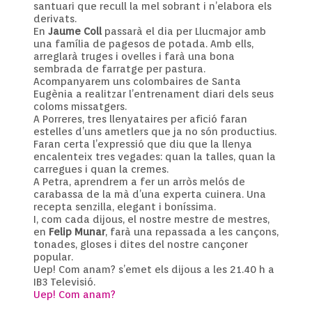
santuari que recull la mel sobrant i n’elabora els
derivats.
En
Jaume Coll
passarà el dia per Llucmajor amb
una família de pagesos de potada. Amb ells,
arreglarà truges i ovelles i farà una bona
sembrada de farratge per pastura.
Acompanyarem uns colombaires de Santa
Eugènia a realitzar l’entrenament diari dels seus
coloms missatgers.
A Porreres, tres llenyataires per afició faran
estelles d’uns ametlers que ja no són productius.
Faran certa l’expressió que diu que la llenya
encalenteix tres vegades: quan la talles, quan la
carregues i quan la cremes.
A Petra, aprendrem a fer un arròs melós de
carabassa de la mà d’una experta cuinera. Una
recepta senzilla, elegant i boníssima.
I, com cada dijous, el nostre mestre de mestres,
en
Felip Munar
, farà una repassada a les cançons,
tonades, gloses i dites del nostre cançoner
popular.
Uep! Com anam? s’emet els dijous a les 21.40 h a
IB3 Televisió.
Uep! Com anam?