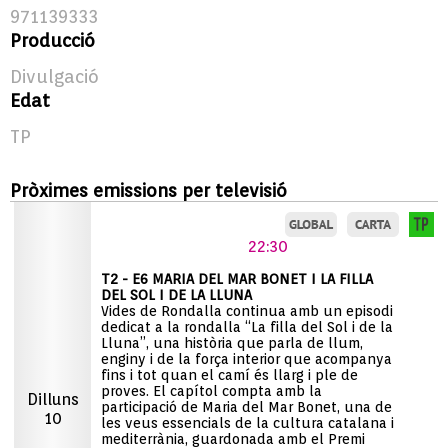
971139333
Producció
Divulgació
Edat
TP
Pròximes emissions per televisió
22:30
T2 - E6 MARIA DEL MAR BONET I LA FILLA
DEL SOL I DE LA LLUNA
Vides de Rondalla continua amb un episodi
dedicat a la rondalla “La filla del Sol i de la
Lluna”, una història que parla de llum,
enginy i de la força interior que acompanya
fins i tot quan el camí és llarg i ple de
proves. El capítol compta amb la
Dilluns
participació de Maria del Mar Bonet, una de
10
les veus essencials de la cultura catalana i
mediterrània, guardonada amb el Premi