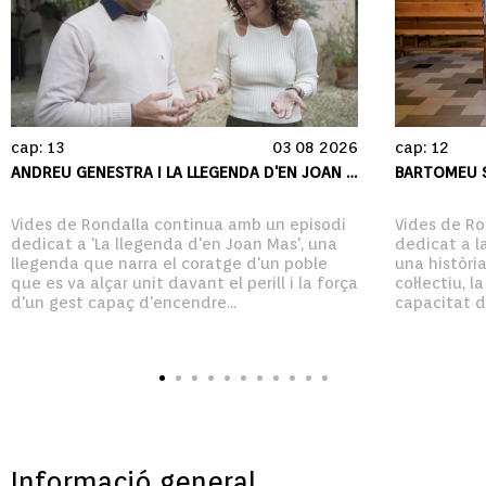
cap: 13
03 08 2026
cap: 12
ANDREU GENESTRA I LA LLEGENDA D'EN JOAN MAS
BARTOMEU S
Vides de Rondalla continua amb un episodi 
Vides de Ro
dedicat a 'La llegenda d'en Joan Mas', una 
dedicat a la
llegenda que narra el coratge d'un poble 
una història
que es va alçar unit davant el perill i la força 
col·lectiu, l
d'un gest capaç d'encendre...
capacitat d
Informació general