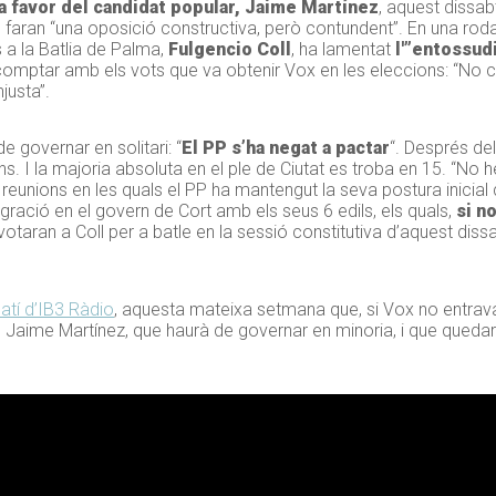
 a favor del candidat popular, Jaime Martínez
, aquest dissabt
ue faran “una oposició constructiva, però contundent”. En una r
s a la Batlia de Palma,
Fulgencio Coll
, ha lamentat
l'”entossu
r no comptar amb els vots que va obtenir Vox en les eleccions: “N
justa”.
de governar en solitari: “
El PP s’ha negat a pactar
“. Després de
. I la majoria absoluta en el ple de Ciutat es troba en 15. “No he
s reunions en les quals el PP ha mantengut la seva postura inicial
gració en el govern de Cort amb els seus 6 edils, els quals,
si no
 votaran a Coll per a batle en la sessió constitutiva d’aquest dis
atí d’IB3 Ràdio
, aquesta mateixa setmana que, si Vox no entrava
, Jaime Martínez, que haurà de governar en minoria, i que quedari