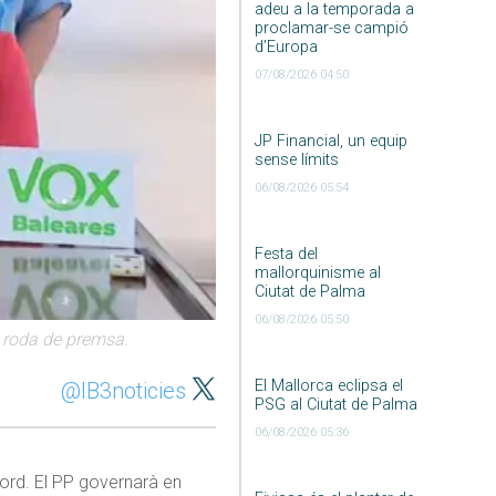
adeu a la temporada a
proclamar-se campió
d’Europa
07/08/2026 04:50
JP Financial, un equip
sense límits
06/08/2026 05:54
Festa del
mallorquinisme al
Ciutat de Palma
06/08/2026 05:50
n roda de premsa.
El Mallorca eclipsa el
@IB3noticies
PSG al Ciutat de Palma
06/08/2026 05:36
rd. El PP governarà en