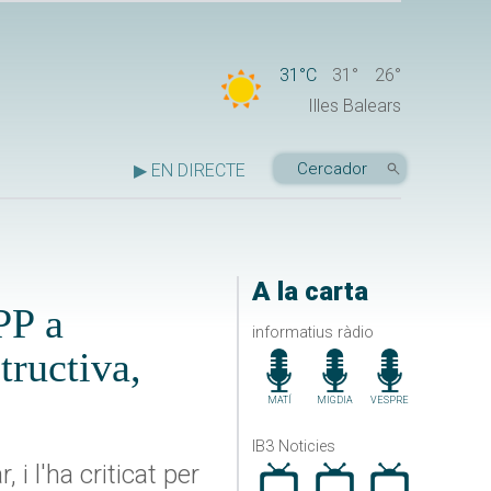
31°C
31°
26°
Illes Balears
▶ EN DIRECTE
A la carta
PP a
informatius ràdio
tructiva,
MATÍ
MIGDIA
VESPRE
IB3 Noticies
i l'ha criticat per