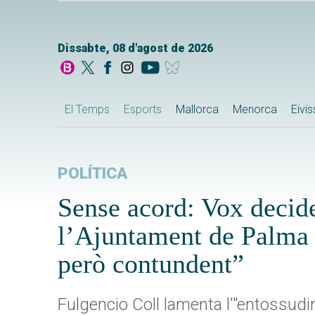
Dissabte, 08 d'agost de 2026
El Temps
Esports
Mallorca
Menorca
Eivi
POLÍTICA
Sense acord: Vox decid
l’Ajuntament de Palma i
però contundent”
Fulgencio Coll lamenta l'"entossudim