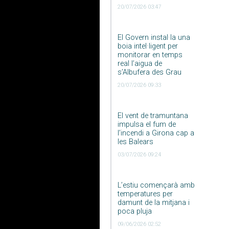
20/07/2026 03:47
El Govern instal·la una
boia intel·ligent per
monitorar en temps
real l’aigua de
s’Albufera des Grau
20/07/2026 09:33
El vent de tramuntana
impulsa el fum de
l’incendi a Girona cap a
les Balears
03/07/2026 09:24
L’estiu començarà amb
temperatures per
damunt de la mitjana i
poca pluja
09/06/2026 02:52