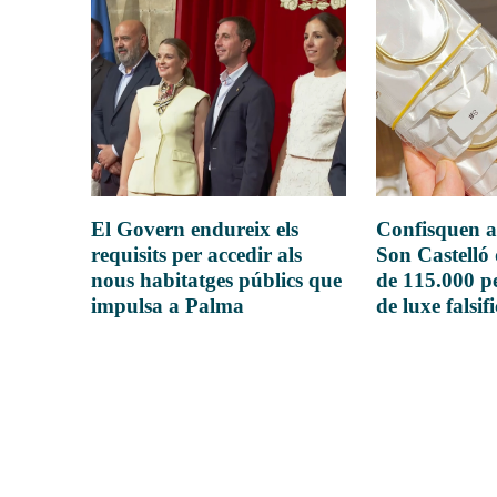
El Govern endureix els
Confisquen a
requisits per accedir als
Son Castelló
nous habitatges públics que
de 115.000 pe
impulsa a Palma
de luxe falsif