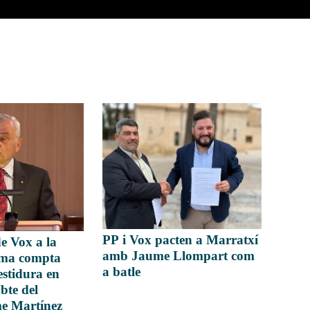
PP i Vox pacten a Marratxí
e Vox a la
amb Jaume Llompart com
lma compta
a batle
stidura en
bte del
e Martínez