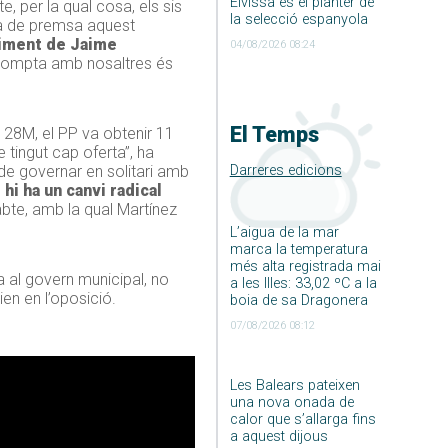
Eivissa és el planter de
e, per la qual cosa, els sis
la selecció espanyola
oda de premsa aquest
diment de Jaime
04/08/2026 08:24
o compta amb nosaltres és
El Temps
l 28M, el PP va obtenir 11
 tingut cap oferta”, ha
Darreres edicions
 de governar en solitari amb
 hi ha un canvi radical
sabte, amb la qual Martínez
L’aigua de la mar
marca la temperatura
més alta registrada mai
 al govern municipal, no
a les Illes: 33,02 ºC a la
en en l’oposició.
boia de sa Dragonera
07/08/2026 08:12
Les Balears pateixen
una nova onada de
calor que s’allarga fins
a aquest dijous