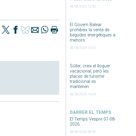
08/08/2026 12:05
El Govern Balear
prohibeix la venta de
begudes energètiques a
menors
08/08/2026 10:53
Sóller, creix el lloguer
vacacional, però les
places de turisme
tradicional es
mantenen
08/08/2026 10:24
DARRER EL TEMPS
El Temps Vespre 07-08-
2026
08/08/2026 08:59