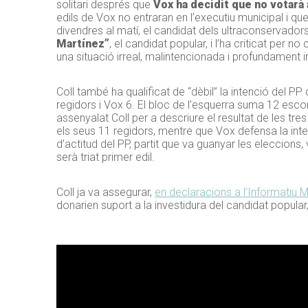
solitari després que
Vox ha decidit que no votarà
edils de Vox no entraran en l’executiu municipal i q
divendres al matí, el candidat dels ultraconservador
Martínez”
, el candidat popular, i l’ha criticat pe
una situació irreal, malintencionada i profundament in
Coll també ha qualificat de “dèbil” la intenció del PP 
regidors i Vox 6. El bloc de l’esquerra suma 12 escons
assenyalat Coll per a descriure el resultat de les tre
els seus 11 regidors, mentre que Vox defensa la inte
d’actitud del PP, partit que va guanyar les eleccions,
serà triat primer edil.
Coll ja va assegurar,
en declaracions a l’Informatiu M
donarien suport a la investidura del candidat popular