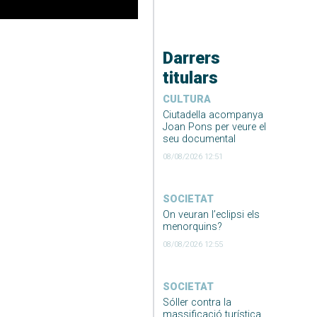
Darrers
titulars
CULTURA
Ciutadella acompanya
Joan Pons per veure el
seu documental
08/08/2026 12:51
SOCIETAT
On veuran l’eclipsi els
menorquins?
08/08/2026 12:55
SOCIETAT
Sóller contra la
massificació turística