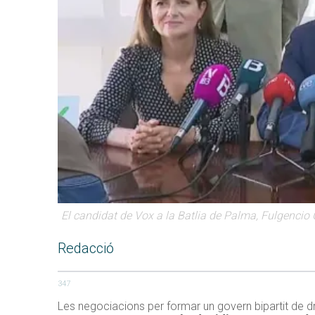
El candidat de Vox a la Batlia de Palma, Fulgencio 
Redacció
347
Les negociacions per formar un govern bipartit de dre