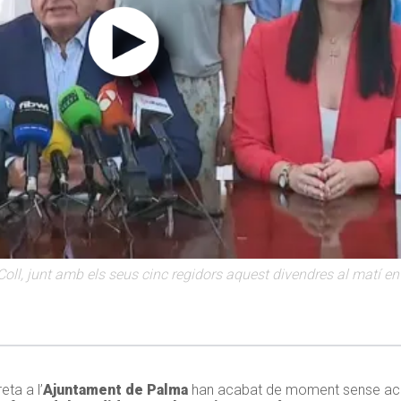
Coll, junt amb els seus cinc regidors aquest divendres al matí e
ta a l’
Ajuntament de Palma
han acabat de moment sense aco