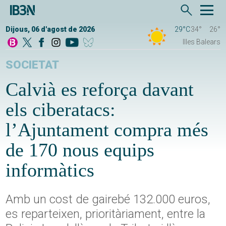
Dijous, 06 d'agost de 2026
29°C
34°
26°
Illes Balears
SOCIETAT
Calvià es reforça davant
els ciberatacs:
l’Ajuntament compra més
de 170 nous equips
informàtics
Amb un cost de gairebé 132.000 euros,
es reparteixen, prioritàriament, entre la