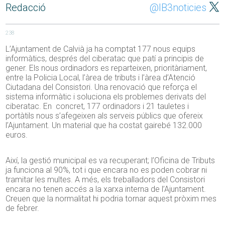
Redacció
@IB3noticies
238
L’Ajuntament de Calvià ja ha comptat 177 nous equips
informàtics, després del ciberatac que patí a principis de
gener. Els nous ordinadors es reparteixen, prioritàriament,
entre la Policia Local, l’àrea de tributs i l’àrea d’Atenció
Ciutadana del Consistori. Una renovació que reforça el
sistema informàtic i soluciona els problemes derivats del
ciberatac. En concret, 177 ordinadors i 21 tauletes i
portàtils nous s’afegeixen als serveis públics que ofereix
l’Ajuntament. Un material que ha costat gairebé 132.000
euros.
Així, la gestió municipal es va recuperant; l’Oficina de Tributs
ja funciona al 90%, tot i que encara no es poden cobrar ni
tramitar les multes. A més, els treballadors del Consistori
encara no tenen accés a la xarxa interna de l’Ajuntament.
Creuen que la normalitat hi podria tornar aquest pròxim mes
de febrer.