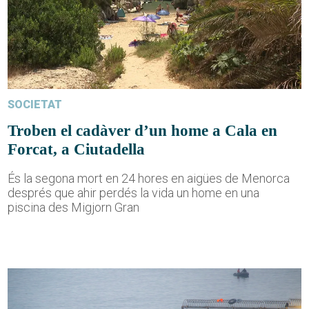
SOCIETAT
Troben el cadàver d’un home a Cala en
Forcat, a Ciutadella
És la segona mort en 24 hores en aigües de Menorca
després que ahir perdés la vida un home en una
piscina des Migjorn Gran