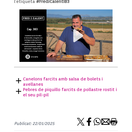
l’etiqueta
#FrediCalentIB3
Canelons farcits amb salsa de bolets i
avellanes
Pebres de piquillo farcits de pollastre rostit i
el seu pil-pil
Publicat: 22/01/2025