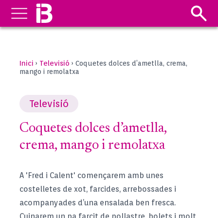
Inici
Televisió
›
›
Coquetes dolces d’ametlla, crema,
mango i remolatxa
Televisió
Coquetes dolces d’ametlla,
crema, mango i remolatxa
A 'Fred i Calent' començarem amb unes
costelletes de xot, farcides, arrebossades i
acompanyades d’una ensalada ben fresca.
Cuinarem un pa farcit de pollastre, bolets i molt