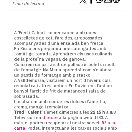
1 min de lectura
A ‘Fred i Calent’ començarem amb unes
costelletes de xot, farcides, arrebossades i
acompanyades d’una ensalada ben fresca.
En Xisco ens prepararà unes arengades amb
tomàtiga torrada. Aprendrem els usos culinaris
de la proteïna vegana de garrova.
Cuinarem un pa farcit de pollastre, bolets i molt
de formatge. Na Maria aprendrà com s’elabora
un pastís de formatge amb pistatxo.
A Valldemossa, visitarem un hort d’hivern: cols,
remolatxa i altres herbes. En David ens farà un
bunyol farcit de frit de matances i salsa de
sobrassada.
I acabarem amb coquetes dolces d’ametlla,
crema, mango i remolatxa.
‘Fred i Calent’
s’emet dimecres a les
22.15 h
a IB3
Televisió i en
directe
a la pàgina web d’IB3. A
més, el podreu recuperar al nostre servei
IB3 a la
carta
. Podeu interactuar a les xarxes socials amb