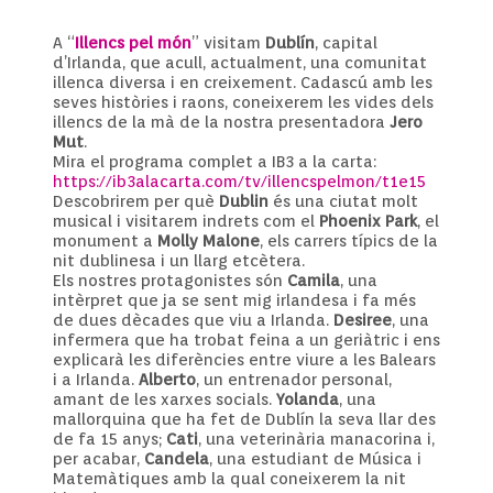
A “
Illencs pel món
” visitam
Dublín
, capital
d’Irlanda, que acull, actualment, una comunitat
illenca diversa i en creixement. Cadascú amb les
seves històries i raons, coneixerem les vides dels
illencs de la mà de la nostra presentadora
Jero
Mut
.
Mira el programa complet a IB3 a la carta:
https://ib3alacarta.com/tv/illencspelmon/t1e15
Descobrirem per què
Dublin
és una ciutat molt
musical i visitarem indrets com el
Phoenix Park
, el
monument a
Molly Malone
, els carrers típics de la
nit dublinesa i un llarg etcètera.
Els nostres protagonistes són
Camila
, una
intèrpret que ja se sent mig irlandesa i fa més
de dues dècades que viu a Irlanda.
Desiree
, una
infermera que ha trobat feina a un geriàtric i ens
explicarà les diferències entre viure a les Balears
i a Irlanda.
Alberto
, un entrenador personal,
amant de les xarxes socials.
Yolanda
, una
mallorquina que ha fet de Dublín la seva llar des
de fa 15 anys;
Cati
, una veterinària manacorina i,
per acabar,
Candela
, una estudiant de Música i
Matemàtiques amb la qual coneixerem la nit