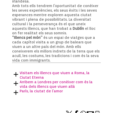
irlandesa.
Amb tots ells tendrem l’oportunitat de conèixer
les seves experiències, els seus èxits i les seves
esperances mentre exploren aquesta ciutat
vibrant i plena de possibilitats. La diversitat
cultural i la perseverança és el que uneix
aquests illencs, que han trobat a
Dublín
el lloc
on fer realitat els seus somnis.
“Illencs pel món”
és un espai de viatges que a
cada capítol visita a un grup de balears que
viuen a un altre país del món. Amb ells
coneixerem els millors indrets de la terra que els
acull, les costums, les tradicions i com és la seva
vida com immigrants.
Visitam els illencs que viuen a Roma, la
Ciutat Eterna
Arribem a Londres per conèixer com és la
vida dels illencs que viuen allà
París, la ciutat de l’amor