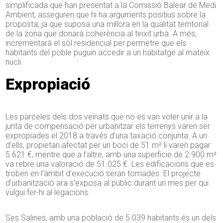
simplificada que han presentat a la Comissió Balear de Medi
Ambient, asseguren que hi ha arguments positius sobre la
proposta, ja que suposa una millora en la qualitat territorial
de la zona que donarà coherència al teixit urbà. A més,
incrementarà el sòl residencial per permetre que els
habitants del poble puguin accedir a un habitatge al mateix
nucli.
Expropiació
Les parceles dels dos veïnats que no es van voler unir a la
junta de compensació per urbanitzar els terrenys varen ser
expropiades el 2018 a través d’una taxació conjunta. A un
d’ells, propietari afectat per un bocí de 51 m² li varen pagar
5.621 €, mentre que a l’altre, amb una superfície de 2.900 m²
va rebre una valoració de 51.025 €. Les edificacions que es
troben en l’àmbit d’execució seran tomades. El projecte
d’urbanització ara s’exposa al públic durant un mes per qui
vulgui fer-hi al·legacions.
Ses Salines, amb una població de 5.039 habitants és un dels