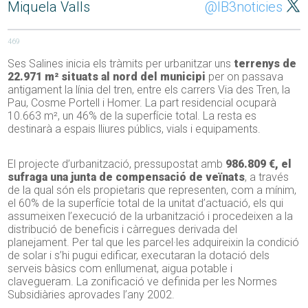
Miquela Valls
@IB3noticies
469
Ses Salines
inicia
els tràmits per urbanitzar uns
terrenys de
22.971 m² situats al nord del municipi
per on passava
antigament la línia del tren, entre els carrers Via
des
Tren, la
Pau, Cosme Portell i Homer. La part residencial ocuparà
10.663 m², un 46% de la superfície total. La resta es
destinarà a espais lliures públics, vials i equipaments.
El projecte d’urbanització, pressupostat amb
986.809 €, el
sufraga una junta de compensació de veïnats
, a través
de la qual són els propietaris que representen, com a mínim,
el 60% de la superfície total de la unitat d’actuació, els qui
assumeixen l’execució de la urbanització i procedeixen a la
distribució de beneficis i càrregues derivada del
planejament. Per tal que les parcel·les adquireixin la condició
de solar i s’hi pugui edificar, executaran la dotació dels
serveis bàsics com enllumenat, aigua potable i
clavegueram. La zonificació ve definida per les Normes
Subsidiàries aprovades l’any 2002.