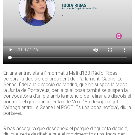
En una entrevista a l’Informatiu Matí d’IB3 Ràdio, Ribas
celebra la decisió del president del Parlament, Gabriel Le
Senne, fidel a la direcció de Madrid, que ha suspès la Mesa i
la Junta de Portaveus, per la qual cosa també se suspèn la
convocatòria d’un ple amb la intenció de retirar als díscols el
control del grup parlamentari de Vox. “Ha desaparegut
l’aliança entre Le Senne i el PSOE. És una bona notícia”, diu la
portaveu.
Ribas assegura que desconeix el perquè d’aquesta decisió, i
diu que seria desitjable que el moviment fos una treva per