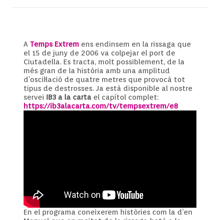
A
Temps Extrem
ens endinsem en la rissaga que
el 15 de juny de 2006 va colpejar el port de
Ciutadella. Es tracta, molt possiblement, de la
més gran de la història amb una amplitud
d’oscil·lació de quatre metres que provocà tot
tipus de destrosses. Ja està disponible al nostre
servei
IB3 a la carta
el capítol complet:
https://ib3alacarta.com/tv/tempsextrem/e8
En el programa coneixerem històries com la d’en