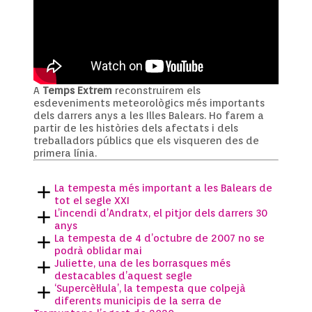
A
Temps Extrem
reconstruirem els
esdeveniments meteorològics més importants
dels darrers anys a les Illes Balears. Ho farem a
partir de les històries dels afectats i dels
treballadors públics que els visqueren des de
primera línia.
La tempesta més important a les Balears de
tot el segle XXI
L’incendi d’Andratx, el pitjor dels darrers 30
anys
La tempesta de 4 d’octubre de 2007 no se
podrà oblidar mai
Juliette, una de les borrasques més
destacables d’aquest segle
‘Supercèl·lula’, la tempesta que colpejà
diferents municipis de la serra de