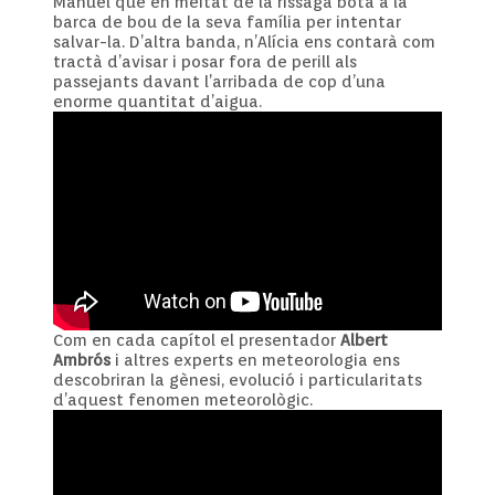
Manuel que en meitat de la rissaga botà a la
barca de bou de la seva família per intentar
salvar-la. D’altra banda, n’Alícia ens contarà com
tractà d’avisar i posar fora de perill als
passejants davant l’arribada de cop d’una
enorme quantitat d’aigua.
Com en cada capítol el presentador
Albert
Ambrós
i altres experts en meteorologia ens
descobriran la gènesi, evolució i particularitats
d’aquest fenomen meteorològic.